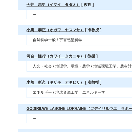
今井 忠男（イマイ タダオ）
[ 教授 ]
---
小川 泰正（オガワ ヤスマサ）
[ 准教授 ]
自然科学一般 / 宇宙惑星科学
河合 隆行（カワイ タカユキ）
[ 教授 ]
人文・社会 / 地理学、環境・農学 / 地域環境工学、農村
木﨑 彰久（キザキ アキヒサ）
[ 准教授 ]
エネルギー / 地球資源工学、エネルギー学
GODIRILWE LABONE LORRAINE（ゴデイリルウエ ラ
---