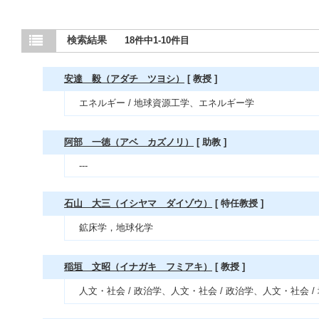
検索結果
18件中1-10件目
安達 毅（アダチ ツヨシ）
[ 教授 ]
エネルギー / 地球資源工学、エネルギー学
阿部 一徳（アベ カズノリ）
[ 助教 ]
---
石山 大三（イシヤマ ダイゾウ）
[ 特任教授 ]
鉱床学，地球化学
稲垣 文昭（イナガキ フミアキ）
[ 教授 ]
人文・社会 / 政治学、人文・社会 / 政治学、人文・社会 