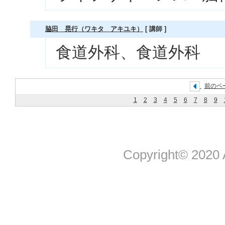
脇田 晃行（ワキタ アキユキ）
[ 講師 ]
食道外科、食道外科
前のペ
1
2
3
4
5
6
7
8
9
Copyright© 2020