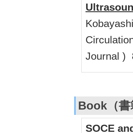
Ultrasou
Kobayashi
Circulatio
Journal )
Book（
SOCE and