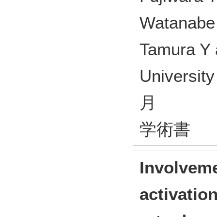
Watanabe 
Tamura Y
Universit
月
学術書
Involveme
activatio