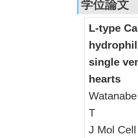
学位論文
L-type Ca
hydrophil
single ven
hearts
Watanabe 
T
J Mol Cell