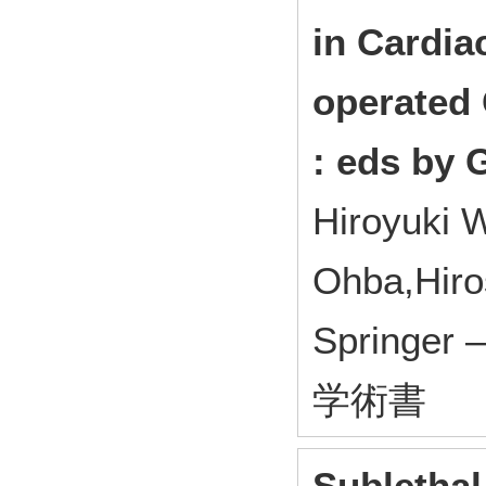
in Cardia
operated
: eds by 
Hiroyuki 
Ohba,Hir
Springer
学術書
Sublethal