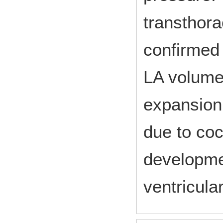
transthor
confirmed 
LA volume
expansion 
due to coc
developmen
ventricula