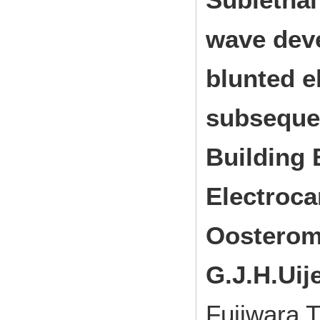
wave dev
blunted e
subsequen
Building 
Electroca
Oosterom,
G.J.H.Uij
Fujiwara T