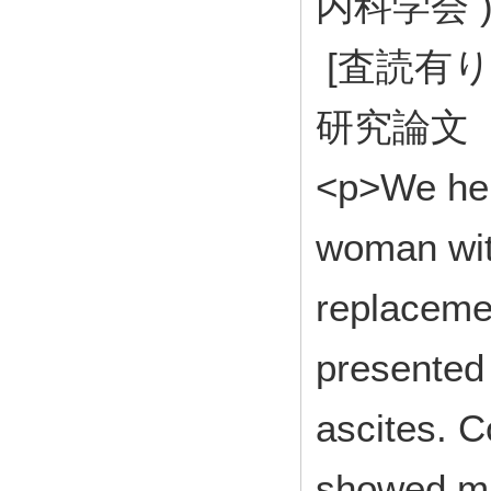
内科学会 ) 
[査読有り
研究論文
<p>We her
woman with
replaceme
presented
ascites. 
showed mas