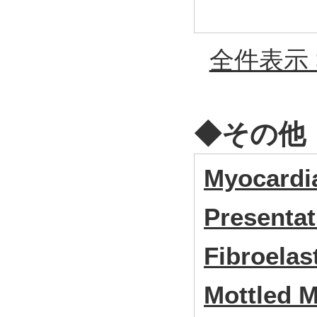
全件表示 
◆その他
Myocardial
Presentat
Fibroelas
Mottled M