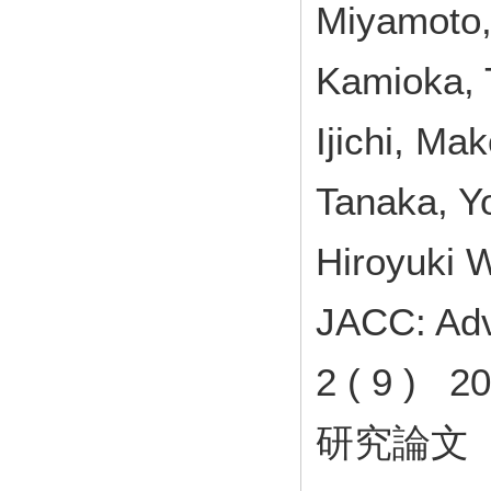
Miyamoto,
Kamioka, 
Ijichi, M
Tanaka, Y
Hiroyuki W
JACC: Ad
2 ( 9 )
研究論文