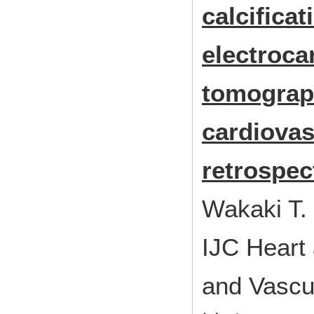
calcificat
electroc
tomograph
cardiovas
retrospec
Wakaki T.
IJC Heart 
and Vasc