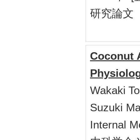
研究論文
Coconut A
Physiolog
Wakaki To
Suzuki Ma
Interna