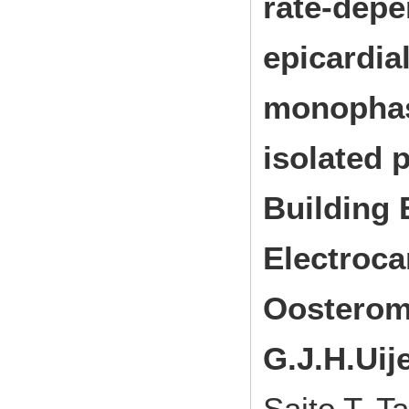
rate-depe
epicardia
monophasi
isolated p
Building 
Electroca
Oosterom,
G.J.H.Uij
Saito T, T