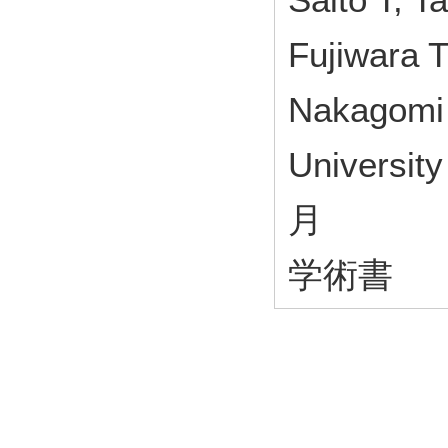
Fujiwara 
Nakagomi
Universit
月
学術書