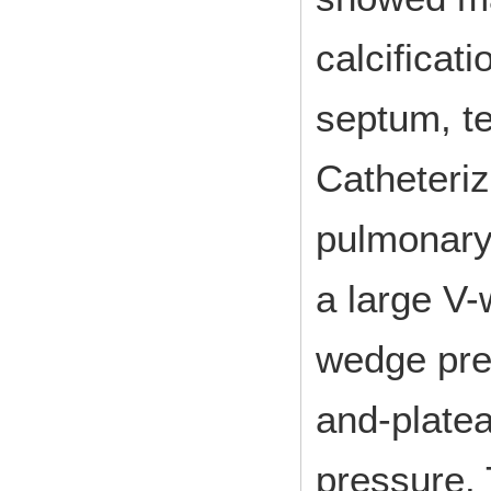
calcificati
septum, t
Catheteriz
pulmonary 
a large V-
wedge pre
and-platea
pressure.