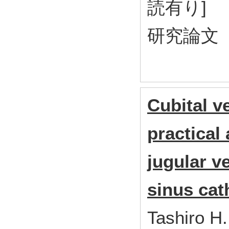
読有り]
研究論文
Cubital v
practical 
jugular v
sinus cat
Tashiro H.