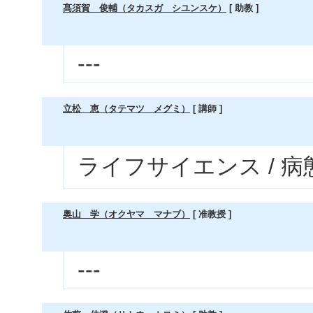
髙須賀 俊輔（タカスガ シユンスケ）
[ 助教 ]
---
立松 恵（タテマツ メグミ）
[ 講師 ]
ライフサイエンス / 
奥山 学（オクヤマ マナブ）
[ 准教授 ]
---