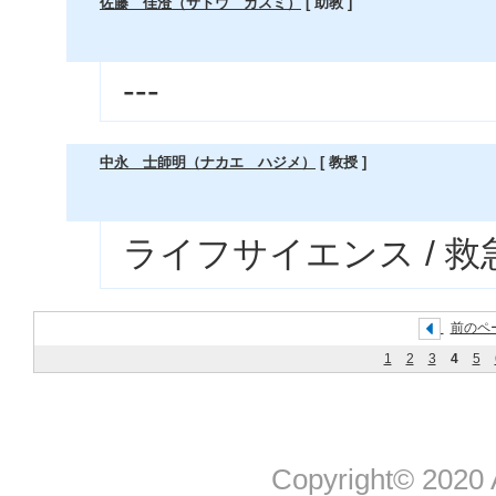
佐藤 佳澄（サトウ カスミ）
[ 助教 ]
---
中永 士師明（ナカエ ハジメ）
[ 教授 ]
ライフサイエンス / 救
前のペ
1
2
3
4
5
Copyright© 2020