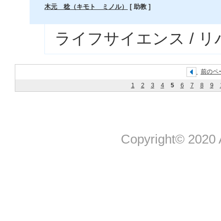
木元 稔（キモト ミノル）
[ 助教 ]
ライフサイエンス / 
前のペ
1
2
3
4
5
6
7
8
9
Copyright© 2020