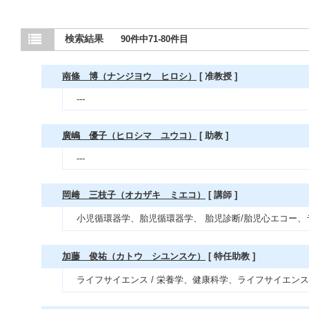
検索結果
90件中71-80件目
南條 博（ナンジヨウ ヒロシ）
[ 准教授 ]
---
廣嶋 優子（ヒロシマ ユウコ）
[ 助教 ]
---
岡﨑 三枝子（オカザキ ミエコ）
[ 講師 ]
小児循環器学、胎児循環器学、 胎児診断/胎児心エコー、
加藤 俊祐（カトウ シユンスケ）
[ 特任助教 ]
ライフサイエンス / 栄養学、健康科学、ライフサイエンス 