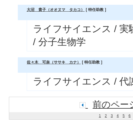
大沼 貴子（オオヌマ タカコ）
[ 特任助教 ]
ライフサイエンス / 
/ 分子生物学
佐々木 可奈（ササキ カナ）
[ 特任助教 ]
ライフサイエンス / 
前のペー
1
2
3
4
5
6