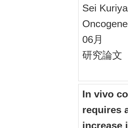
Sei Kuriya
Oncogene
06月
研究論文
In vivo co
requires
increase i