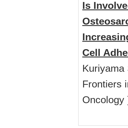
Is Involv
Osteosar
Increasin
Cell Adhe
Kuriyama 
Frontiers 
Oncolog