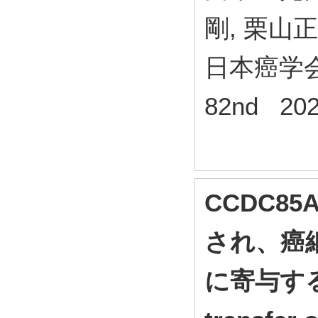
剛, 栗山正
日本癌学会
82nd 20
CCDC85
され、癌
に寄与する(