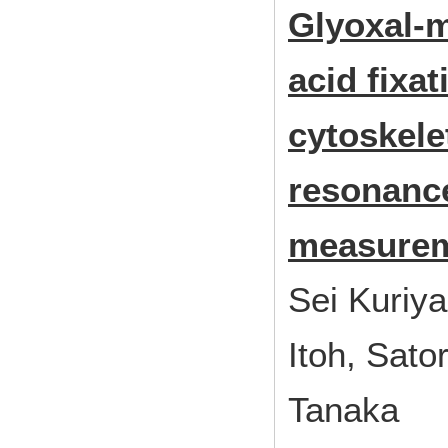
Glyoxal-m
acid fixat
cytoskele
resonance
measure
Sei Kuriy
Itoh, Sato
Tanaka