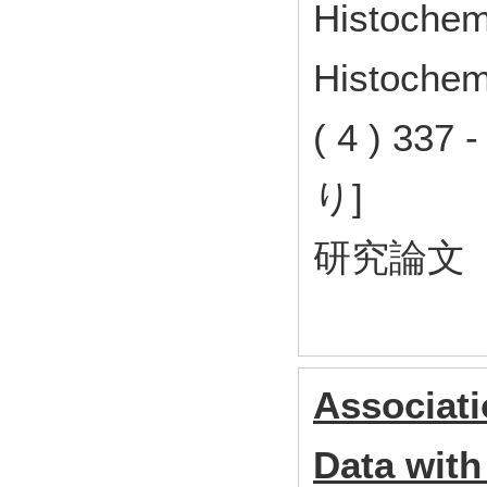
Histochemi
Histochemi
( 4 ) 33
り]
研究論文
Associati
Data with