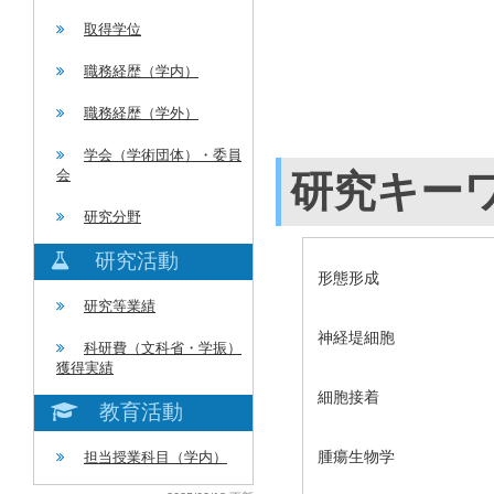
取得学位
職務経歴（学内）
職務経歴（学外）
学会（学術団体）・委員
会
研究キー
研究分野
研究活動
形態形成
研究等業績
神経堤細胞
科研費（文科省・学振）
獲得実績
細胞接着
教育活動
腫瘍生物学
担当授業科目（学内）