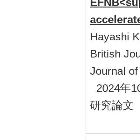
EFNB<sup
accelerat
Hayashi K
British Jo
Journal of
2024年1
研究論文