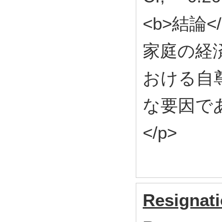
<b>結論
家庭の経
おける自
な要因で
</p>
Resignat