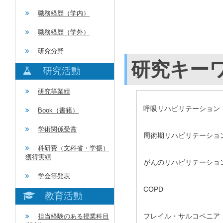
職務経歴（学内）
職務経歴（学外）
研究分野
研究キー
研究活動
研究等業績
呼吸リハビリテーション
Book（書籍）
学術関係受賞
周術期リハビリテーショ
科研費（文科省・学振）
獲得実績
がんのリハビリテーショ
学会等発表
COPD
教育活動
フレイル・サルコペニア
担当経験のある授業科目