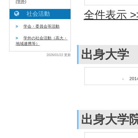
(学外)
全件表示 >
社会活動
学会・委員会等活動
学外の社会活動（高大・
地域連携等）
出身大学
2026/01/22 更新
-
20
出身大学