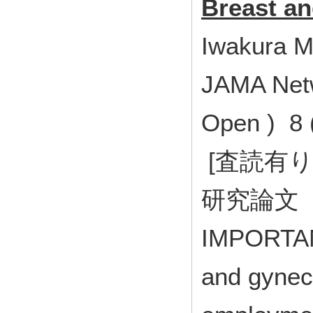
Breast a
Iwakura M
JAMA Net
Open ) 8
[査読有り
研究論文
IMPORTANC
and gynec