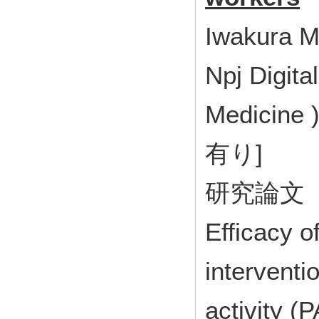
Iwakura M
Npj Digita
Medicine
有り]
研究論文
Efficacy of
interventi
activity (