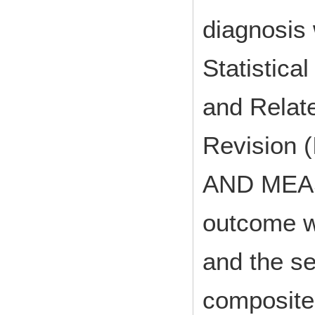
diagnosis 
Statistica
and Relat
Revision
AND MEAS
outcome w
and the s
composite 