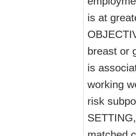
employment
is at great
OBJECTIVE
breast or 
is associa
working wo
risk subp
SETTING,
matched c