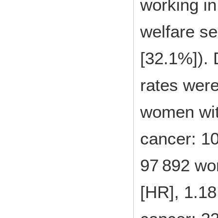
working in
welfare s
[32.1%]). 
rates were
women wit
cancer: 1
97 892 wo
[HR], 1.18