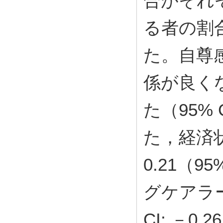
合がそれ
る者の割
た。自尊
係が良くな
た（95% 
た，経済
0.21（95
グケアラー
CI; －0.