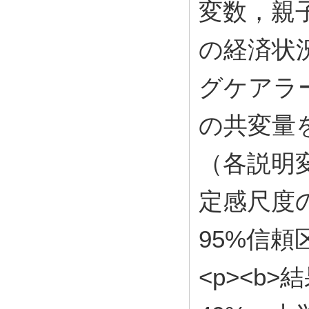
変数，親
の経済状
グケアラ
の共変量
（各説明
定感尺度
95%信頼
<p><b