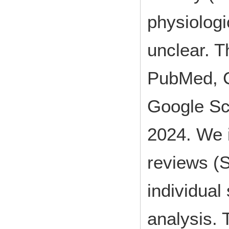
physiolog
unclear. T
PubMed, C
Google Sc
2024. We i
reviews (
individual
analysis.