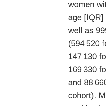
women wit
age [IQR] 
well as 9
(594 520 f
147 130 fo
169 330 fo
and 88 660
cohort). 