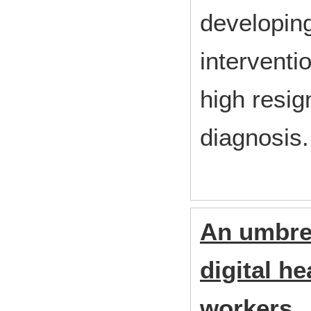
developing
intervent
high resig
diagnosis.
An umbrel
digital he
workers