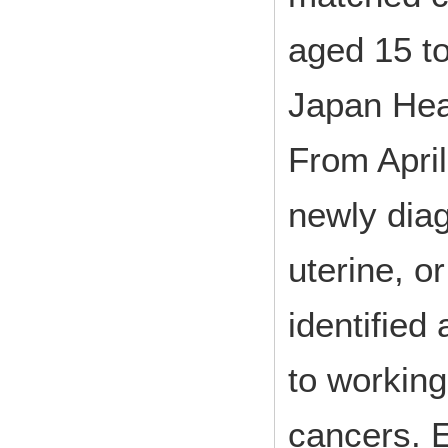
aged 15 to
Japan Hea
From Apri
newly diag
uterine, o
identified
to workin
cancers.