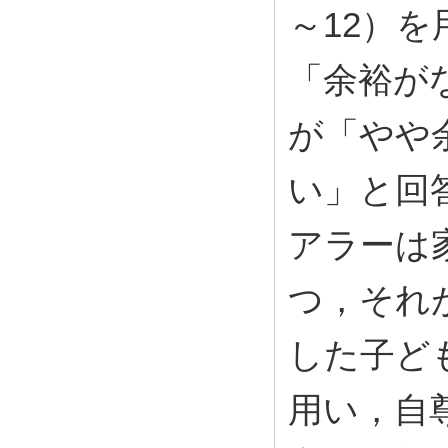
～12）
「余裕が
が「やや
い」と回
アラーは
つ，それ
した子ど
用い，自