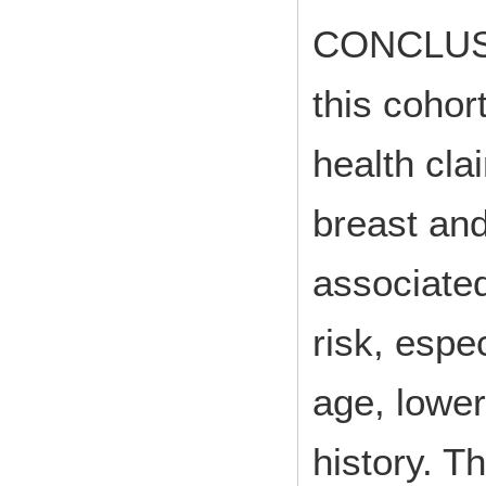
CONCLUS
this cohor
health cla
breast an
associated
risk, espe
age, lowe
history. T