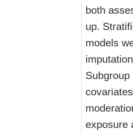
both asses
up. Strati
models wer
imputation
Subgroup 
covariates
moderatio
exposure 