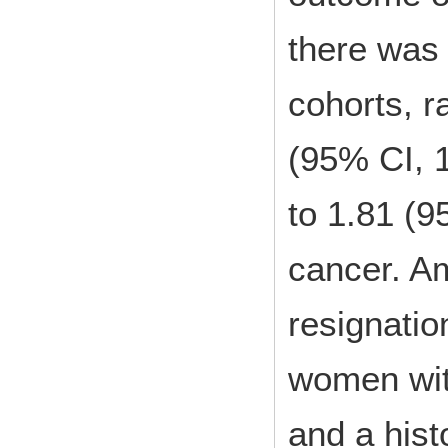
there was 
cohorts, r
(95% CI, 1
to 1.81 (9
cancer. Am
resignati
women wit
and a hist