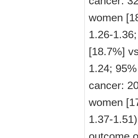
cancer: 3
women [18
1.26-1.36
[18.7%] v
1.24; 95% 
cancer: 2
women [17
1.37-1.51
outcome of