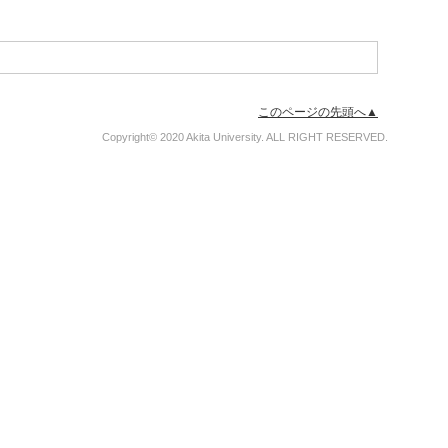
このページの先頭へ▲
Copyright© 2020 Akita University. ALL RIGHT RESERVED.