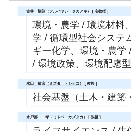
古林 敬顕（フルバヤシ タカアキ）
[ 准教授 ]
環境・農学 / 環境材
学 / 循環型社会システ
ギー化学、環境・農学 
/ 環境政策、環境配慮
水田 敏彦（ミズタ トシヒコ）
[ 教授 ]
社会基盤（土木・建築・
水戸部 一孝（ミトベ カズタカ）
[ 教授 ]
ライフサイエンス / 生