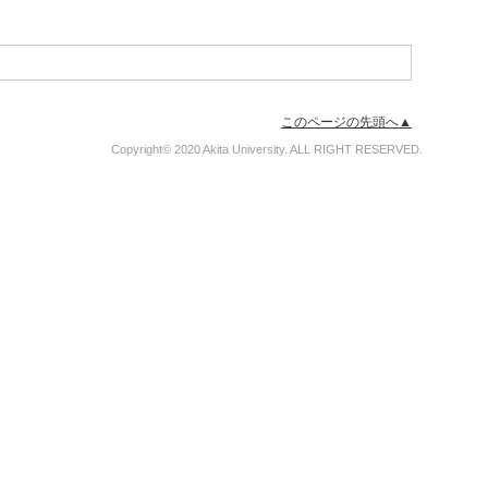
このページの先頭へ▲
Copyright© 2020 Akita University. ALL RIGHT RESERVED.