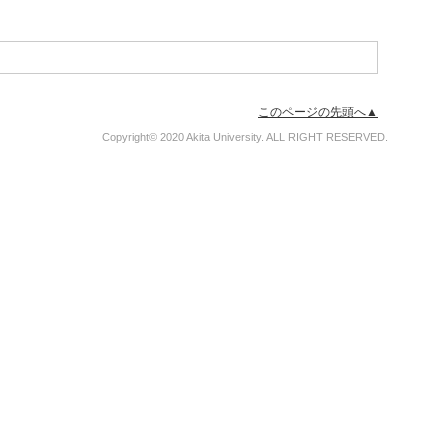
このページの先頭へ▲
Copyright© 2020 Akita University. ALL RIGHT RESERVED.