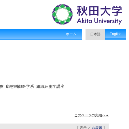
ホーム
English
日本語
攻 病態制御医学系 組織細胞学講座
このページの先頭へ▲
【 表示 ／
非表示
】