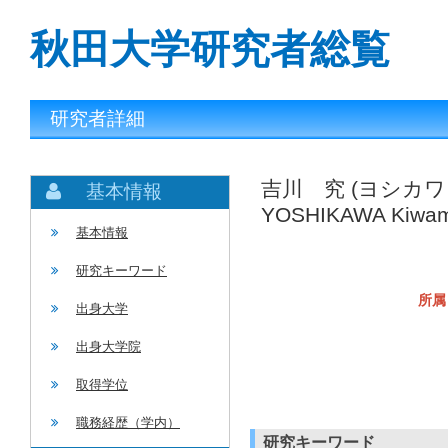
秋田大学研究者総覧
研究者詳細
吉川 究 (ヨシカワ
基本情報
YOSHIKAWA Kiwa
基本情報
研究キーワード
所属
出身大学
出身大学院
取得学位
職務経歴（学内）
研究キーワード