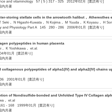
 science and vitaminology 57 ( 5 ) 317 - 325 2012年02月 [査読有り]
国内共著
ester-storing stellate cells in the arrowtooth halibut， Atheresthes
T Seki， N Higashi-Kuwata， N Kojima， M Yuuda， K Koyasu， H So
try and Physiology Part A 145 280 - 286 2006年01月 [査読有り]
国内共著
llagen polypeptides in human placenta
i， K Yoshikawa， et.al.
2004年01月 [査読有り]
国内共著
al collagenous polypeptides of alpha1(IV) and alpha2(IV) chains 
- 936 2001年01月 [査読有り]
国内共著
ion of Nondisulfide-bonded and Unfolded Type IV Collagen alph
wa， et.al
1 161 - 168 1999年01月 [査読有り]
国内共著