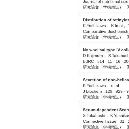
Journal of nutritional
研究論文（学術雑誌） 
Distribution of retinyl
K Yoshikawa， K Imai， 
Comparative Biochemis
研究論文（学術雑誌） 
Non-helical type IV co
D Kajimura， S Takahash
BBRC 314 11 - 16 
研究論文（学術雑誌） 
Secretion of non-helic
K Yoshikawa， et.al
J Biochem 129 929 
研究論文（学術雑誌） 
Serum-dependent Secret
S Takahashi， K Yoshika
Connective Tissue 3
研究論文（学術雑誌） 