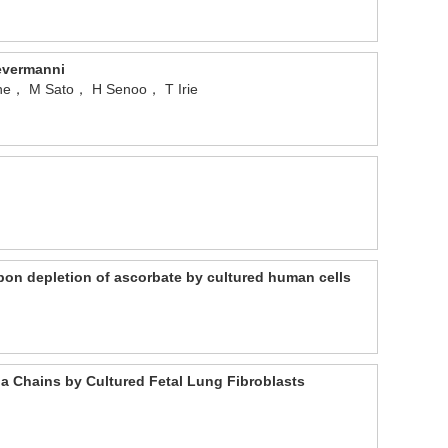
 evermanni
ne， M Sato， H Senoo， T Irie
upon depletion of ascorbate by cultured human cells
a Chains by Cultured Fetal Lung Fibroblasts