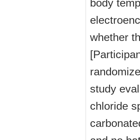
body temp
electroen
whether th
[Participa
randomized
study eval
chloride sp
carbonated