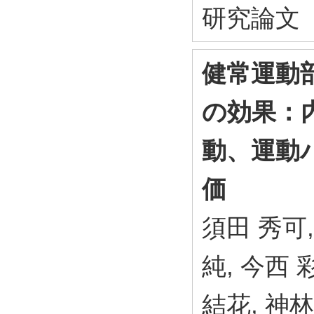
研究論文
健常運動
の効果：
動、運動
価
須田 秀可,
純, 今西 
結花, 神林