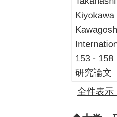
Takahashi
Kiyokawa 
Kawagosh
Internati
153 - 1
研究論文
全件表示 