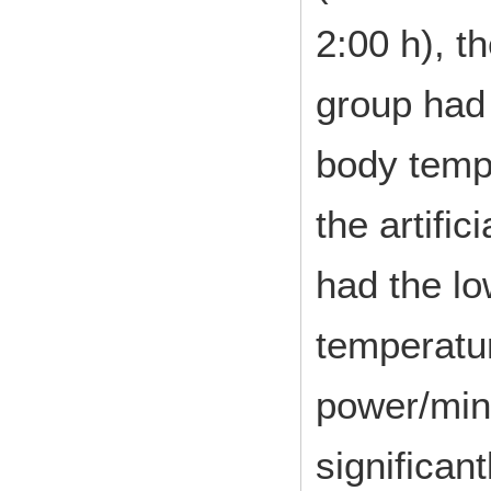
2:00 h), t
group had
body tempe
the artifi
had the l
temperatu
power/min 
significan