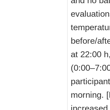
and no bat
evaluation
temperatu
before/aft
at 22:00 h
(0:00–7:00
participan
morning. [
increased