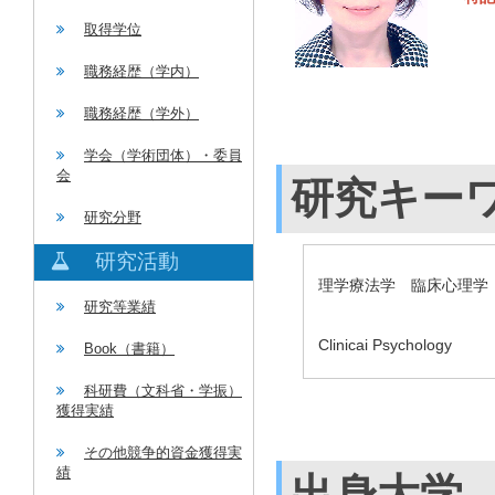
取得学位
職務経歴（学内）
職務経歴（学外）
学会（学術団体）・委員
会
研究キー
研究分野
研究活動
理学療法学 臨床心理学
研究等業績
Clinicai Psychology
Book（書籍）
科研費（文科省・学振）
獲得実績
その他競争的資金獲得実
績
出身大学