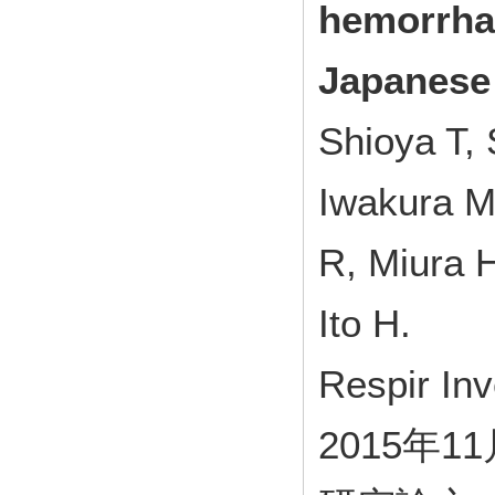
hemorrhag
Japanese
Shioya T,
Iwakura M
R, Miura 
Ito H.
Respir In
2015年1