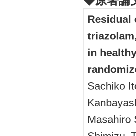
◆原著論
Residual 
triazolam
in healthy
randomize
Sachiko I
Kanbayash
Masahiro 
Shimizu, 