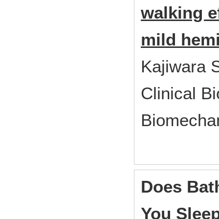
walking e
mild hemi
Kajiwara S
Clinical B
Biomecha
Does Bath
You Sleep