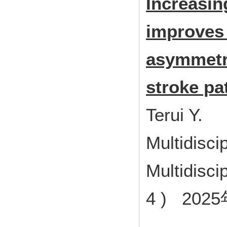
Increasin
improves
asymmetry
stroke pa
Terui Y.
Multidisci
Multidisci
4 ) 202