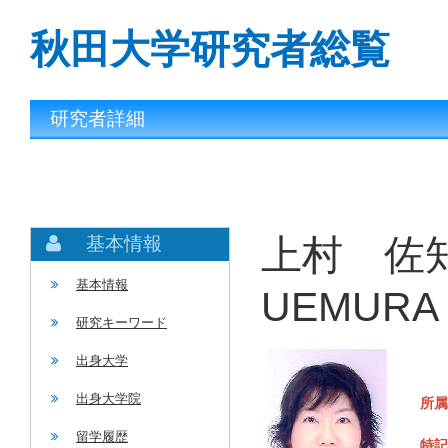
秋田大学研究者総覧
研究者詳細
上村 佐知
基本情報
基本情報
UEMURA 
研究キーワード
出身大学
出身大学院
所属
留学履歴
特記