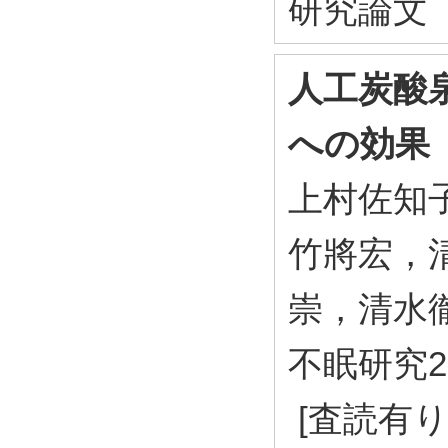
研究論文
人工炭酸
への効果
上村佐知
竹將宏，
崇，清水
不眠研究20
[査読有り