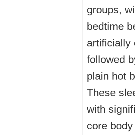
groups, wi
bedtime be
artificial
followed b
plain hot 
These sle
with signi
core body