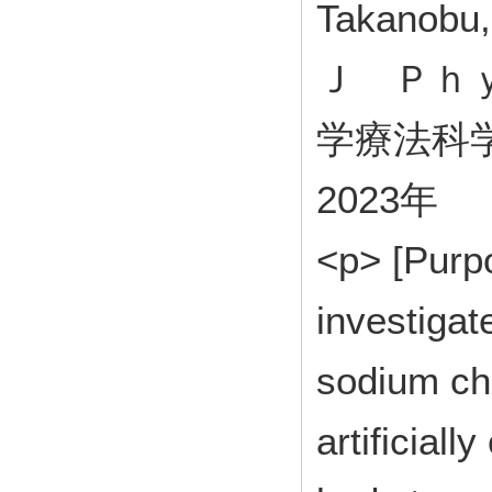
Takanobu, 
Ｊ Ｐｈｙ
学療法科学学会
2023年
<p> [Purp
investigate
sodium chl
artificial