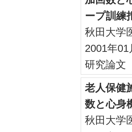
ープ訓練
秋田大学医短紀
2001年0
研究論文
老人保健
数と心身
秋田大学医短紀