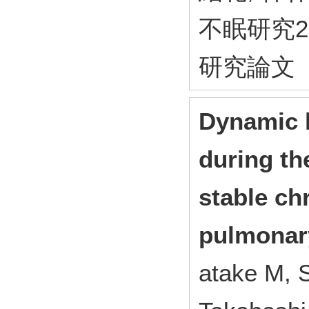
不眠研究20
研究論文
Dynamic h
during th
stable ch
pulmonary
atake M, 