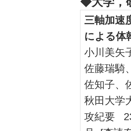
◆⼤学，
三軸加速
による体
小川美矢
佐藤瑞騎
佐知子、
秋田大学
攻紀要 23 (