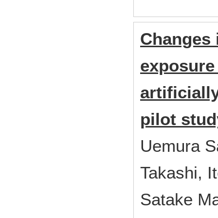
Changes i
exposure 
artificial
pilot stud
Uemura Sa
Takashi, I
Satake Ma