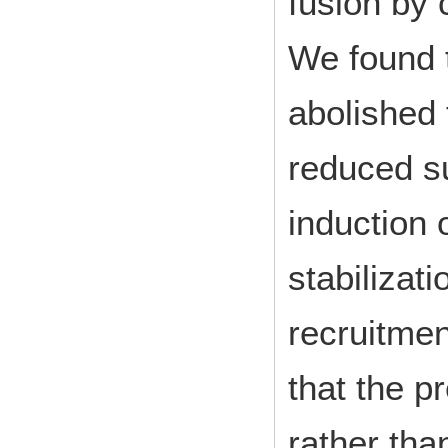
fusion by
We found t
abolished 
reduced su
induction 
stabilizati
recruitmen
that the p
rather tha