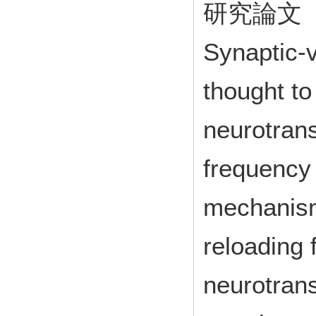
研究論文
Synaptic-v
thought to
neurotrans
frequency 
mechanism
reloading 
neurotran