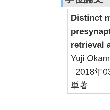
Distinct 
presynap
retrieval 
Yuji Okam
2018年0
単著