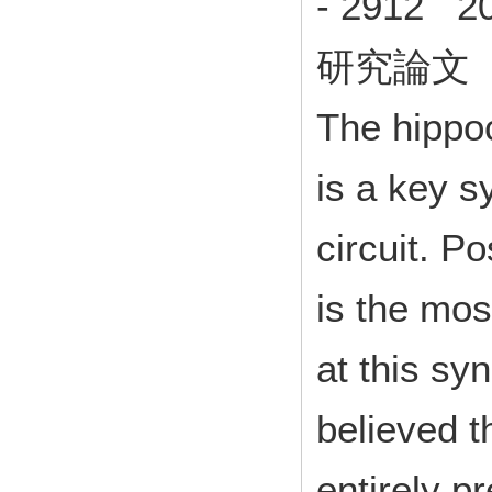
- 2912 
研究論文
The hippo
is a key s
circuit. P
is the mos
at this syn
believed t
entirely 