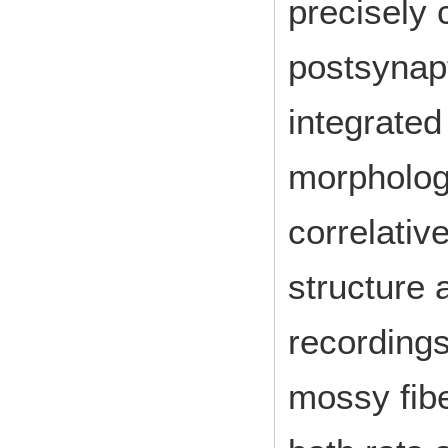
precisely 
postsynap
integrated
morphologi
correlativ
structure 
recording
mossy fibe