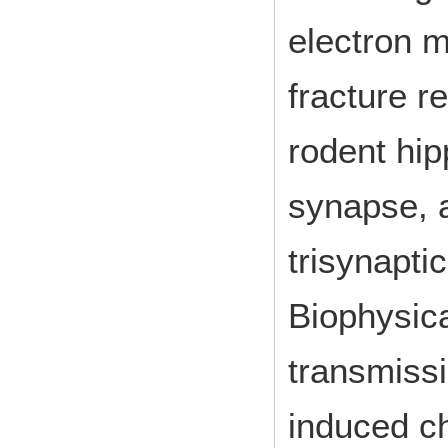
electron 
fracture r
rodent hi
synapse, 
trisynapti
Biophysica
transmissi
induced ch