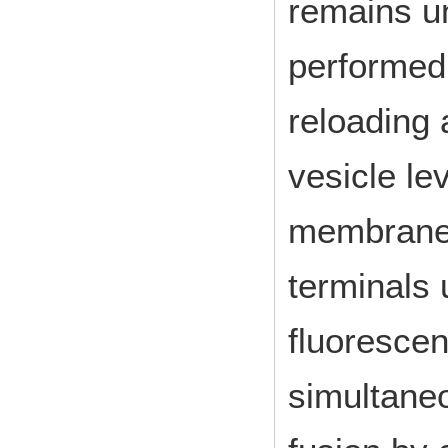
remains un
performed 
reloading 
vesicle le
membrane 
terminals u
fluorescen
simultane