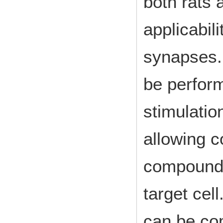
both rats 
applicabili
synapses.
be perform
stimulatio
allowing c
compound 
target cell
can be co