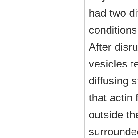
had two di
conditions
After disru
vesicles t
diffusing 
that actin
outside th
surrounde