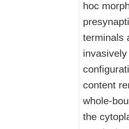
hoc morpho
presynapt
terminals 
invasively
configurat
content re
whole-bout
the cytop