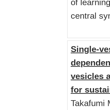
of learnin
central sy
Single-ve
dependent
vesicles a
for susta
Takafumi M