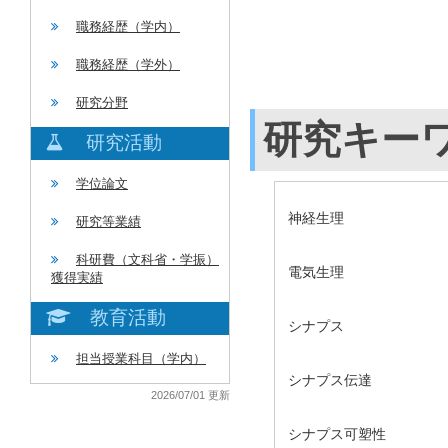
職務経歴（学内）
職務経歴（学外）
研究分野
研究キー
研究活動
学位論文
神経生理
研究等業績
科研費（文科省・学振）
電気生理
獲得実績
教育活動
シナプス
担当授業科目（学内）
シナプス伝達
2026/07/01 更新
シナプス可塑性