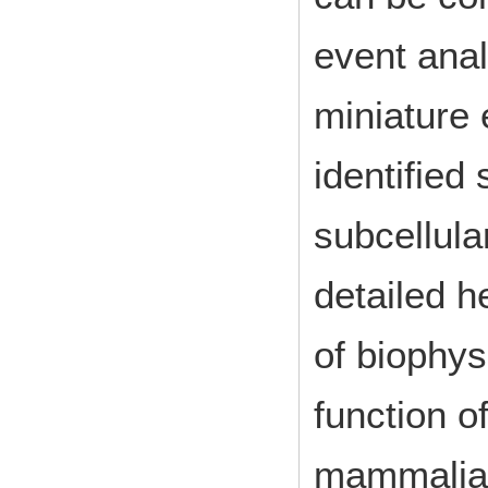
event anal
miniature 
identified
subcellul
detailed h
of biophysi
function o
mammalian