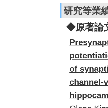
研究等業
◆原著論
Presynap
potentiat
of synapt
channel-v
hippocam