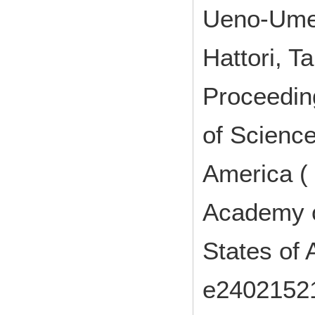
Ueno-Umeg
Hattori, T
Proceedin
of Science
America ( 
Academy o
States of 
e240215