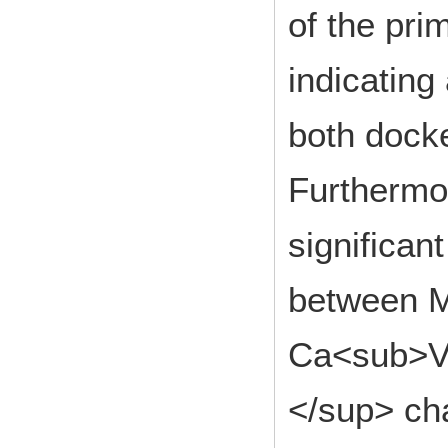
of the pri
indicating
both dock
Furthermo
significan
between 
Ca<sub>V
</sup> ch