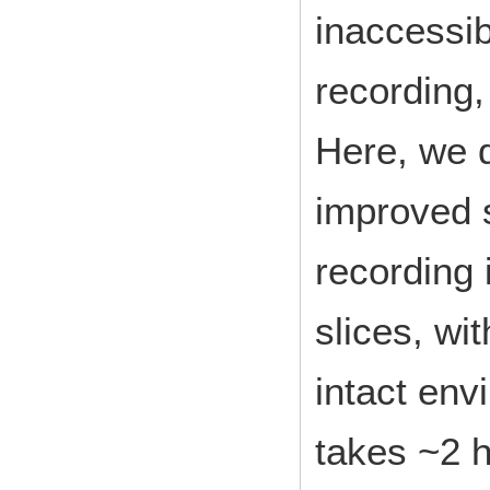
inaccessib
recording,
Here, we d
improved 
recording 
slices, wi
intact env
takes ~2 h