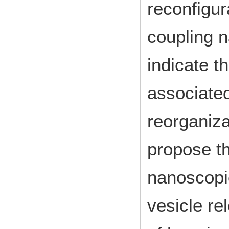
reconfigur
coupling 
indicate th
associated
reorganiza
propose th
nanoscopic
vesicle re