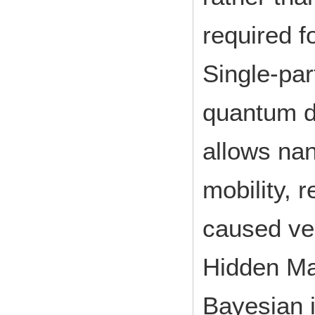
required f
Single-par
quantum do
allows nan
mobility, 
caused ves
Hidden Ma
Bayesian 