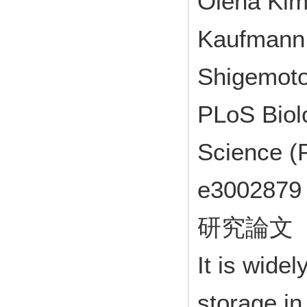
Olena Kim
Kaufmann,
Shigemoto
PLoS Biolo
Science (
e300287
研究論文
It is widel
storage in