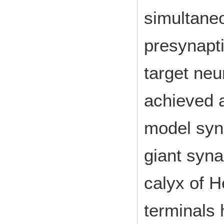
simultane
presynapti
target neu
achieved a
model syna
giant syn
calyx of H
terminals 