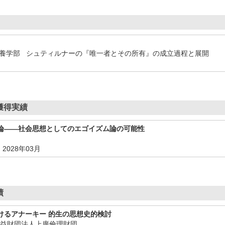
学教養学部 シュティルナーの『唯一者とその所有』の成立過程と展開
獲得実績
論――社会思想としてのエゴイズム論の可能性
 2028年03月
績
けるアナーキー 的生の思想史的検討
公益財団法人上廣倫理財団