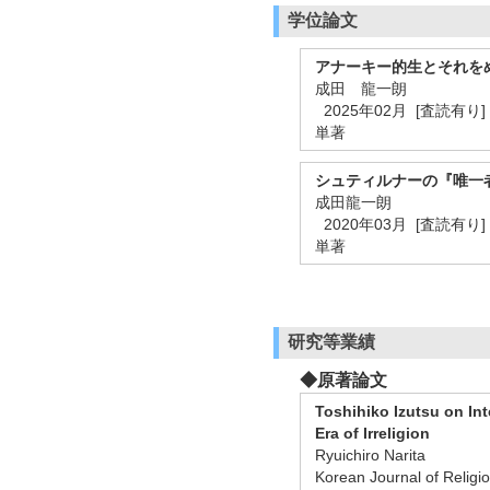
学位論文
アナーキー的生とそれを
成田 龍一朗
2025年02月 [査読有り]
単著
シュティルナーの『唯一
成田龍一朗
2020年03月 [査読有り]
単著
研究等業績
◆原著論文
Toshihiko Izutsu on In
Era of Irreligion
Ryuichiro Narita
Korean Journal of Rel