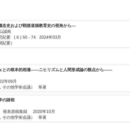
概念史および戦後道徳教育史の視角から―
小山誠南
( 6 ) 50 - 74 2024年03月
関紀要）
ェとの根本的相違――ニヒリズムと人間形成論の観点から――
22年09月
，その他学術会議） 単著
学の諸相
 発表原稿集録 2020年10月
，その他学術会議） 単著