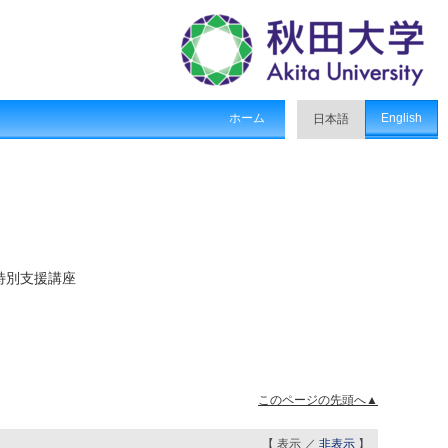
ホーム
English
日本語
特別支援講座
このページの先頭へ▲
【 表示 ／
非表示
】