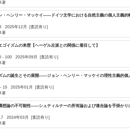
単著
ン・ヘンリー・マッケイ――ドイツ文学における自然主義の個人主義的
 78 2025年12月 [査読有り]
単著
エゴイズムの来歴【ヘーゲル左派との関係に着目して】
 - 100 2025年09月 [査読有り]
単著
ズムの誕生とその展開――ジョン・ヘンリー・マッケイの理性主義的個
- 15 2025年01月 [査読有り]
単著
会構想論の不可能性――シュティルナーの所有論および連合論を手掛かり
 17 2024年03月 [査読有り]
単著