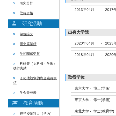
研究分野
2013年04月
-
2017
取得資格
研究活動
出身大学院
学位論文
2020年04月
-
2023
研究等業績
学術関係受賞
2018年04月
-
2020
科研費（文科省・学振）
獲得実績
取得学位
その他競争的資金獲得実
績
東京大学 - 博士(学術)
学会等発表
東京大学 - 修士(学術)
教育活動
東北大学 - 学士(教育学)
担当授業科目（学内）