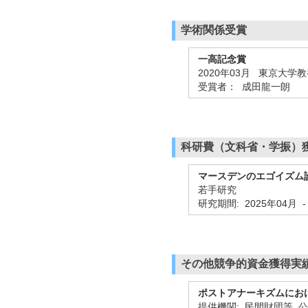
学術関係受賞
一高記念賞
2020年03月 東京大
受賞者： 成田龍一朗
科研費（文科省・学振）
マースデンのエゴイズム
若手研究
研究期間: 2025年04月 -
その他競争的資金獲得実
ポストアナーキズムにお
提供機関: 民間財団等 