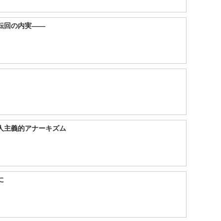
転回の内実――
人主義的アナーキズム
に