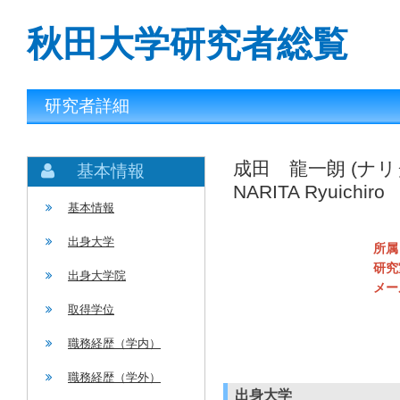
秋田大学研究者総覧
研究者詳細
成田 龍一朗 (ナ
基本情報
NARITA Ryuichiro
基本情報
出身大学
所属
研究
出身大学院
メー
取得学位
職務経歴（学内）
職務経歴（学外）
出身大学