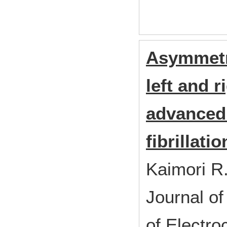
Asymmetr
left and r
advanced 
fibrillatio
Kaimori R
Journal of
of Electr