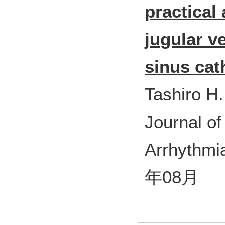
practical 
jugular v
sinus cat
Tashiro H.
Journal of
Arrhythmi
年08月