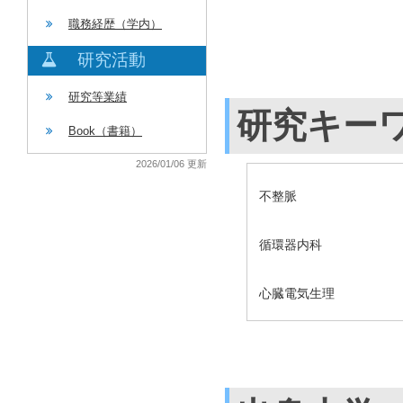
職務経歴（学内）
研究活動
研究等業績
研究キー
Book（書籍）
2026/01/06 更新
不整脈
循環器内科
心臓電気生理