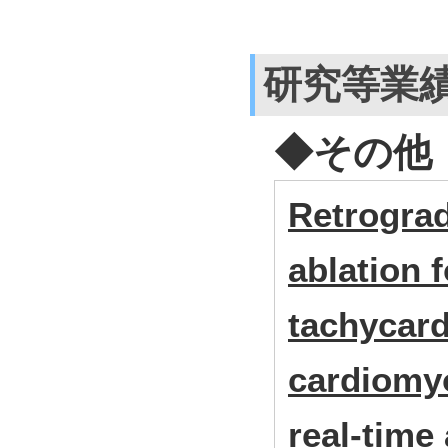
研究等業
◆その他
Retrogra
ablation f
tachycard
cardiomyo
real-time