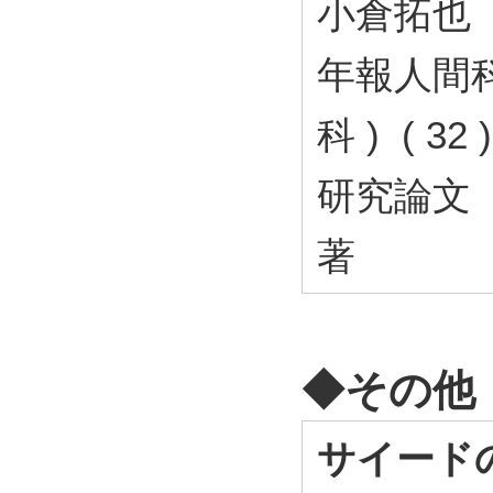
小倉拓也
年報人間科
科 ) ( 3
研究論文
著
◆その他
サイード