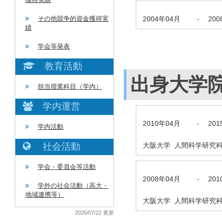
2004年04月
-
20
その他競争的資金獲得実
績
学会等発表
教育活動
出身大学
担当授業科目（学内）
学内運営
2010年04月
-
20
学内活動
大阪大学 人間科学研究科
社会活動
学会・委員会等活動
2008年04月
-
20
学外の社会活動（高大・
地域連携等）
大阪大学 人間科学研究科
2026/07/22 更新