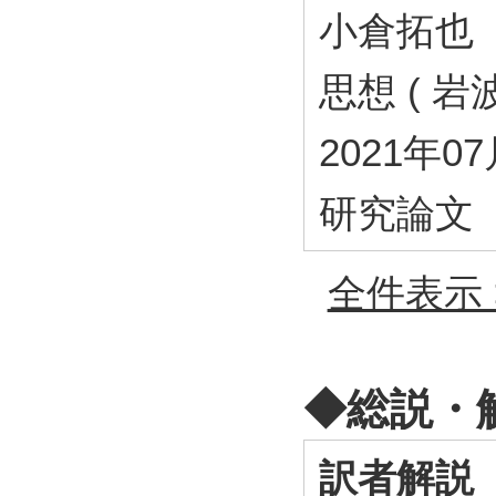
小倉拓也
思想 ( 岩波書
2021年0
研究論文
全件表示 
◆総説・
訳者解説