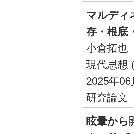
マルディ
存・根底
小倉拓也
現代思想 ( 青
2025年0
研究論文
眩暈から