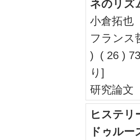
ネのリズ
小倉拓也
フランス哲
) ( 26 )
り]
研究論文
ヒステリ
ドゥルー