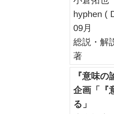
hyphen ( 
09月
総説・解
著
『意味の
企画「『
る」