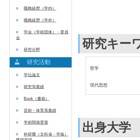
職務経歴（学内）
職務経歴（学外）
学会（学術団体）・委員
会
研究キー
研究分野
研究活動
哲学
学位論文
現代思想
研究等業績
Book（書籍）
芸術・体育系業績
学術関係受賞
出身大学
科研費（文科省・学振）
獲得実績