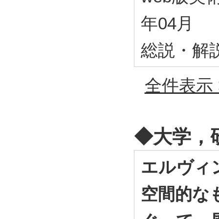
年04月
総説・解
全件表示 
◆⼤学，
エルヴィ
空間的な