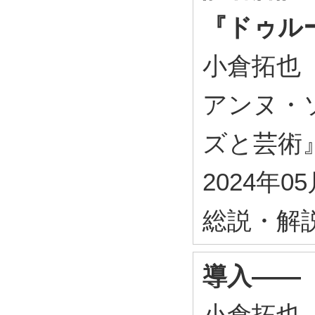
『ドゥル
小倉拓也
アンヌ・
ズと芸術』 
2024年0
総説・解
導入――
小倉拓也