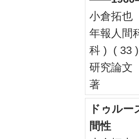
小倉拓也
年報人間科
科 ) ( 3
研究論文
著
ドゥルー
間性