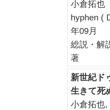
小倉拓也
hyphen ( 
年09月
総説・解
著
新世紀ド
生きて死
小倉拓也,