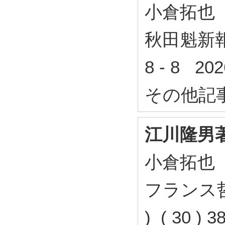
小倉拓也
秋田魁新報 
8 - 8 2
その他記
江川隆男
小倉拓也
フランス哲
) ( 30 )