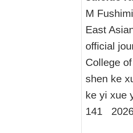
M Fushim
East Asian
official j
College of
shen ke xu
ke yi xue 
141 202