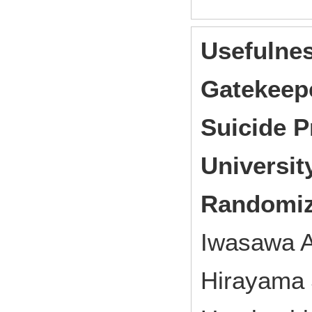
Usefulnes
Gatekeepe
Suicide 
Universi
Randomize
Iwasawa A
Hirayama 