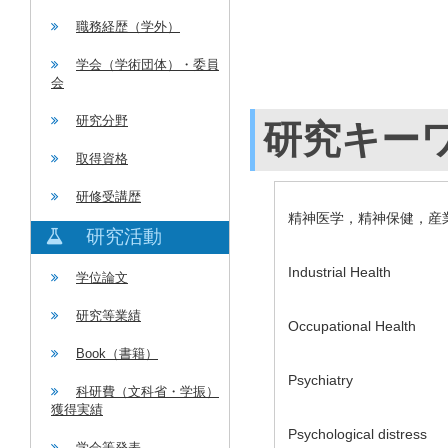
職務経歴（学外）
学会（学術団体）・委員
会
研究分野
研究キー
取得資格
研修受講歴
精神医学，精神保健，産
研究活動
Industrial Health
学位論文
研究等業績
Occupational Health
Book（書籍）
Psychiatry
科研費（文科省・学振）
獲得実績
Psychological distress
学会等発表