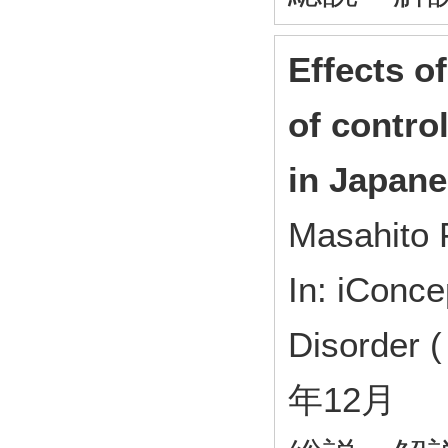
Effects o
of contro
in Japan
Masahito 
In: iConce
Disorder 
年12月