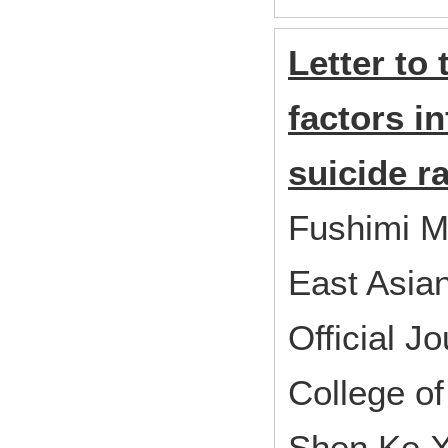
Letter to
factors i
suicide r
Fushimi M
East Asian
Official J
College of
Shen Ke X