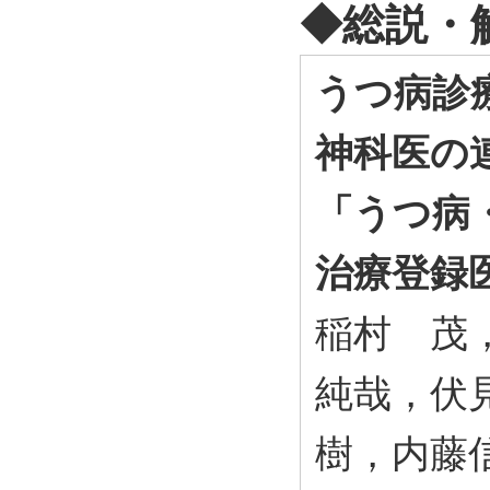
◆総説・
うつ病診
神科医の
「うつ病
治療登録
稲村 茂
純哉，伏
樹，内藤