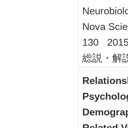
Neurobiolo
Nova Scie
130 201
総説・解
Relations
Psycholog
Demograp
Related Va