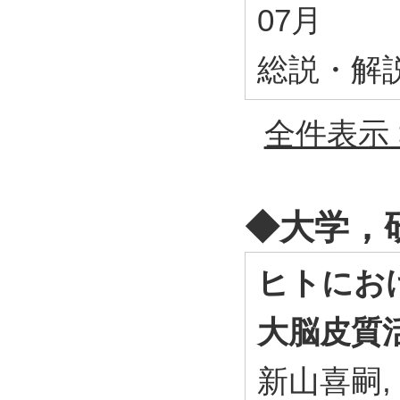
07月
総説・解
全件表示 
◆⼤学，
ヒトにお
大脳皮質
新山喜嗣,