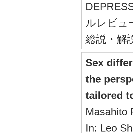
DEPRES
ルレビュー社 
総説・解
Sex diffe
the persp
tailored 
Masahito 
In: Leo Sh