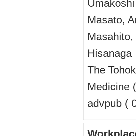
Umakoshi A
Masato, A
Masahito,
Hisanaga
The Tohok
Medici
advpub (
Workplace