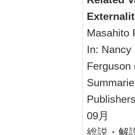
Externali
Masahito 
In: Nancy 
Ferguson 
Summaries
Publisher
09月
総説・解