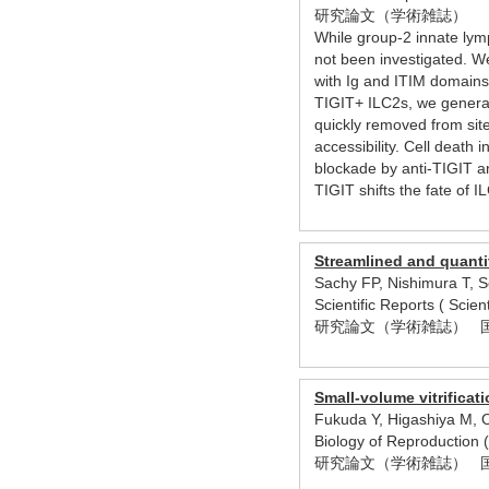
研究論文（学術雑誌）
While group-2 innate lymp
not been investigated. W
with Ig and ITIM domains 
TIGIT+ ILC2s, we generat
quickly removed from site
accessibility. Cell deat
blockade by anti-TIGIT an
TIGIT shifts the fate of 
Streamlined and quanti
Sachy FP, Nishimura T, S
Scientific Reports ( Sc
研究論文（学術雑誌） 
Small-volume vitrificat
Fukuda Y, Higashiya M, O
Biology of Reproductio
研究論文（学術雑誌） 