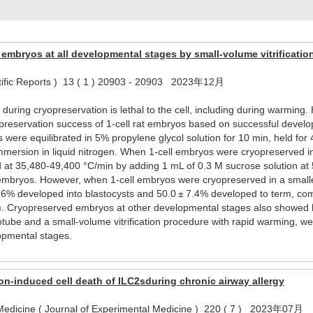
t embryos at all developmental stages by small-volume vitrificati
entific Reports ) 13 ( 1 ) 20903 - 20903 2023年12月
on during cryopreservation is lethal to the cell, including during warmi
reservation success of 1-cell rat embryos based on successful developme
were equilibrated in 5% propylene glycol solution for 10 min, held for
mersion in liquid nitrogen. When 1-cell embryos were cryopreserved in
t 35,480-49,400 °C/min by adding 1 mL of 0.3 M sucrose solution at 
embryos. However, when 1-cell embryos were cryopreserved in a small
.6% developed into blastocysts and 50.0 ± 7.4% developed to term, co
). Cryopreserved embryos at other developmental stages also showed high 
otube and a small-volume vitrification procedure with rapid warming, w
opmental stages.
on-induced cell death of ILC2sduring chronic airway allergy
 Medicine ( Journal of Experimental Medicine ) 220 ( 7 ) 2023年07月