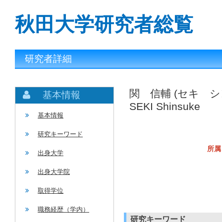
秋田大学研究者総覧
研究者詳細
関 信輔 (セキ シ
基本情報
SEKI Shinsuke
基本情報
研究キーワード
所属
出身大学
出身大学院
取得学位
職務経歴（学内）
研究キーワード