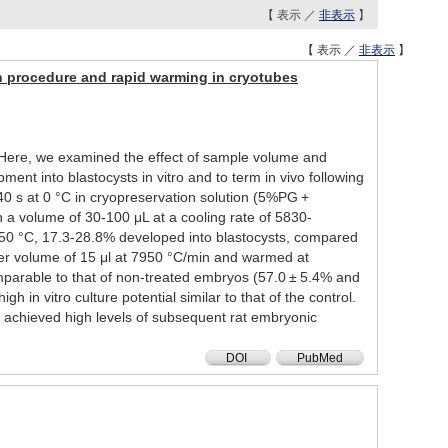
【 表示 ／
非表示
】
【 表示 ／
非表示
】
on procedure and rapid warming in cryotubes
ng. Here, we examined the effect of sample volume and
nt into blastocysts in vitro and to term in vivo following
 40 s at 0 °C in cryopreservation solution (5%PG +
 a volume of 30-100 μL at a cooling rate of 5830-
50 °C, 17.3-28.8% developed into blastocysts, compared
er volume of 15 μl at 7950 °C/min and warmed at
mparable to that of non-treated embryos (57.0 ± 5.4% and
in vitro culture potential similar to that of the control.
e achieved high levels of subsequent rat embryonic
DOI
PubMed