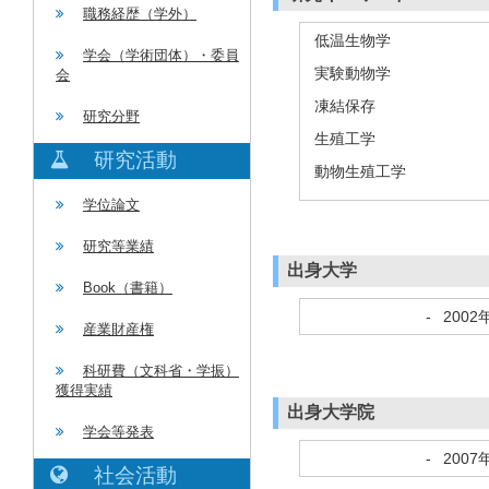
職務経歴（学外）
低温生物学
学会（学術団体）・委員
実験動物学
会
凍結保存
研究分野
生殖工学
研究活動
動物生殖工学
学位論文
研究等業績
出身大学
Book（書籍）
-
2002
産業財産権
科研費（文科省・学振）
獲得実績
出身大学院
学会等発表
-
2007
社会活動