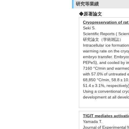
研究等業績
◆原著論文
Cryopreservation of ra
Seki S.
Scientific Reports ( Sci
研究論文（学術雑誌）
Intracellular ice formati
warming rate on the cryop
embryo transfer. Embryos 
PEPeS), and cooled by im
7160 °C/min and warmed a
with 57.0% of untreated 
68,850 °C/min, 58.8 ± 10
51.4 ± 3.1%, respectively
Using a conventional cry
development at all devel
TIGIT mediates activati
Yamada T.
Journal of Experimental