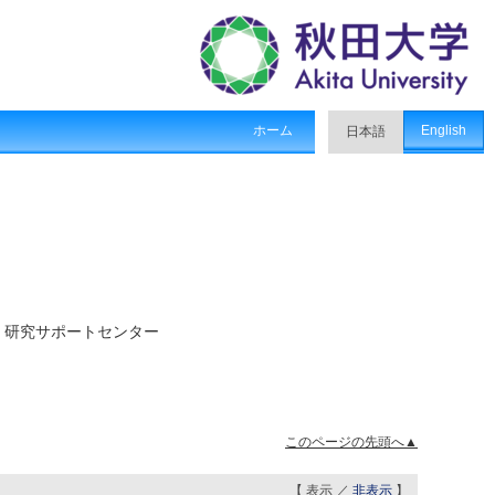
ホーム
English
日本語
・研究サポートセンター
このページの先頭へ▲
【 表示 ／
非表示
】