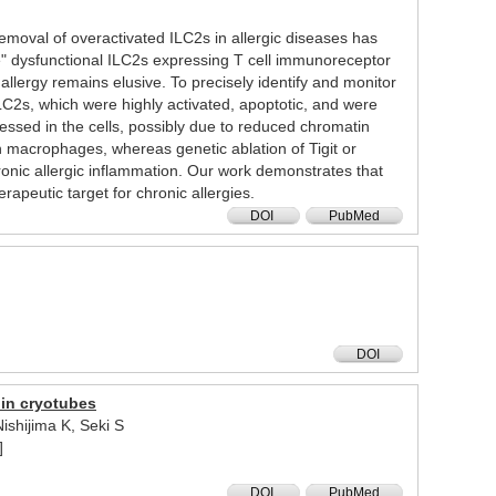
 removal of overactivated ILC2s in allergic diseases has
e" dysfunctional ILC2s expressing T cell immunoreceptor
allergy remains elusive. To precisely identify and monitor
C2s, which were highly activated, apoptotic, and were
essed in the cells, possibly due to reduced chromatin
 macrophages, whereas genetic ablation of Tigit or
ronic allergic inflammation. Our work demonstrates that
rapeutic target for chronic allergies.
DOI
PubMed
H
DOI
 in cryotubes
shijima K, Seki S
]
DOI
PubMed