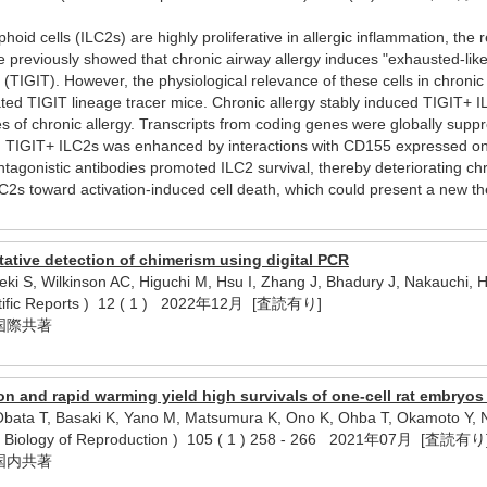
hoid cells (ILC2s) are highly proliferative in allergic inflammation, the
e previously showed that chronic airway allergy induces "exhausted-lik
(TIGIT). However, the physiological relevance of these cells in chronic 
ed TIGIT lineage tracer mice. Chronic allergy stably induced TIGIT+ IL
s of chronic allergy. Transcripts from coding genes were globally suppr
h in TIGIT+ ILC2s was enhanced by interactions with CD155 expressed on
tagonistic antibodies promoted ILC2 survival, thereby deteriorating ch
ILC2s toward activation-induced cell death, which could present a new the
tative detection of chimerism using digital PCR
eki S, Wilkinson AC, Higuchi M, Hsu I, Zhang J, Bhadury J, Nakauchi, 
ientific Reports ) 12 ( 1 ) 2022年12月 [査読有り]
国際共著
ion and rapid warming yield high survivals of one-cell rat embryos
bata T, Basaki K, Yano M, Matsumura K, Ono K, Ohba T, Okamoto Y, Ni
n ( Biology of Reproduction ) 105 ( 1 ) 258 - 266 2021年07月 [査読有り
国内共著