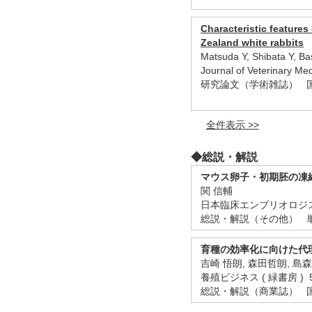
Characteristic feature
Zealand white rabbits
Matsuda Y, Shibata Y, Ba
Journal of Veterinary M
研究論文（学術雑誌） 
全件表示 >>
◆総説・解説
マウス卵子・初期胚の凍
関 信輔
日本臨床エンブリオロジスト
総説・解説（その他） 
育種の効率化に向けた代
吉崎 悟朗, 森田哲朗, 島森 翔
養殖ビジネス ( 緑書房 ) 51
総説・解説（商業誌） 